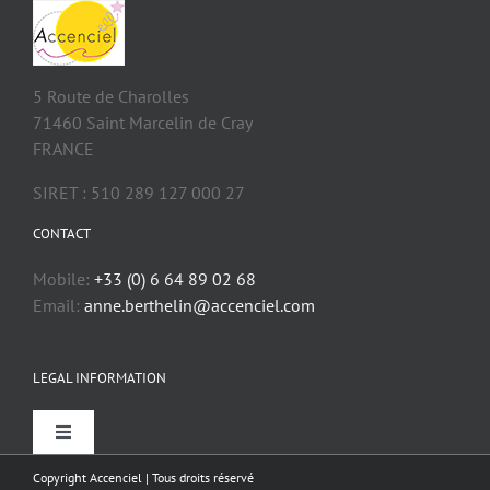
5 Route de Charolles
71460 Saint Marcelin de Cray
FRANCE
SIRET : 510 289 127 000 27
CONTACT
Mobile:
+33 (0) 6 64 89 02 68
Email:
anne.berthelin@accenciel.com
LEGAL INFORMATION
Toggle
Navigation
Copyright Accenciel | Tous droits réservé
Website information